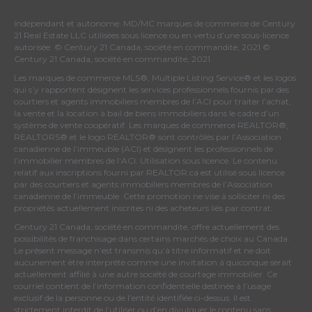
Indépendant et autonome. MD/MC marques de commerce de Century
21 Real Estate LLC utilisées sous licence ou en vertu d’une sous-licence
autorisée. © Century 21 Canada, société en commandite, 2021 ©
Century 21 Canada, société en commandite, 2021
Les marques de commerce MLS®, Multiple Listing Service® et les logos
qui s’y rapportent désignent les services professionnels fournis par des
courtiers et agents immobiliers membres de
l’ACI
pour traiter l’achat,
la vente et la location à bail de biens immobiliers dans le cadre d’un
système de vente coopératif. Les marques de commerce REALTOR®,
REALTORS® et le logo REALTOR® sont contrôlés par
l’Association
canadienne de l’immeuble (ACI)
et désignent les professionnels de
l’immobilier membres de l’ACI. Utilisation sous licence. Le contenu
relatif aux inscriptions fourni par REALTOR.ca est utilisé sous licence
par des courtiers et agents immobiliers membres de
l’Association
canadienne de l’immeuble
. Cette promotion ne vise à solliciter ni des
propriétés actuellement inscrites ni des acheteurs liés par contrat.
Century 21 Canada, société en commandite, offre actuellement des
possibilités de franchisage dans certains marchés de choix au Canada.
Le présent message n’est transmis qu’à titre informatif et ne doit
aucunement être interprété comme une invitation à quiconque serait
actuellement affilié à une autre société de courtage immobilier. Ce
courriel contient de l’information confidentielle destinée à l’usage
exclusif de la personne ou de l’entité identifiée ci-dessus. Il est
strictement interdit de l’utiliser ou d’en divulguer le contenu sans